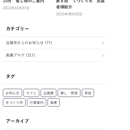
10月 催し物のご案内
第８回 てづくり市 出展
者様紹介
2013年10月07日
2016年08月02日
カテゴリー
法福寺からのお知らせ (77)
風庵ブログ (317)
タグ
お知らせ
カフェ
企画展
催し・教室
常設
手づくり市
行事案内
風景
アーカイブ