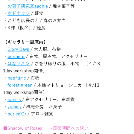
・
お菓子研究家sachie
/ 焼き菓子等
・
ホドナラフ
/ 軽食
・こども店長の店 / 春のお弁当
・K様（仮名）/ 軽食
【ギャラリー風庵内】
・
Glory Days
/ 大人服、布物
・
bonheur
/ 布物、編み物、アクセサリー
・
はなリネン
/ さをり織りの服、小物 （４/13
1day workshop開催）
・
nap*time
/ 布物
・
forest green
/ 木絵マトリョ―シュカ （４/13
1day workshop開催）
・
hand’s
/ 布アクセサリー、布雑貨
・
yummy
/ 風庵茶房 お菓子
・
perled’Or
/ アロマ雑貨
■Shadow of Roses ～薔薇時間への誘い