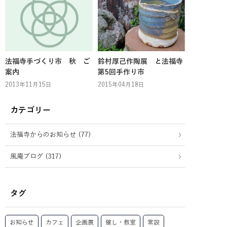
法福寺手づくり市 秋 ご
鈴村厚己作陶展 と法福寺
案内
第5回手作り市
2013年11月15日
2015年04月18日
カテゴリー
法福寺からのお知らせ (77)
風庵ブログ (317)
タグ
お知らせ
カフェ
企画展
催し・教室
常設