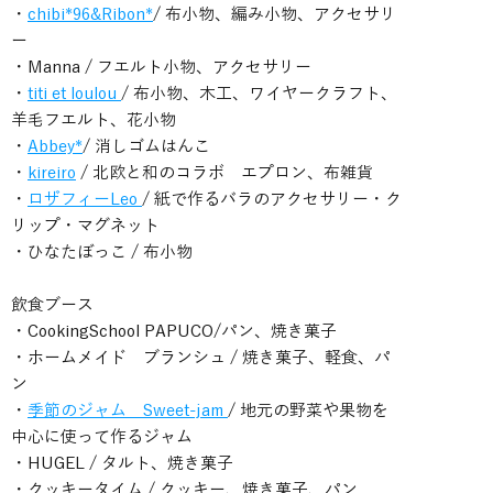
・
chibi*96&Ribon*
/ 布小物、編み小物、アクセサリ
ー
・Manna / フエルト小物、アクセサリー
・
titi et loulou
/ 布小物、木工、ワイヤークラフト、
羊毛フエルト、花小物
・
Abbey*
/ 消しゴムはんこ
・
kireiro
/ 北欧と和のコラボ エプロン、布雑貨
・
ロザフィーLeo
/ 紙で作るバラのアクセサリー・ク
リップ・マグネット
・ひなたぼっこ / 布小物
飲食ブース
・CookingSchool PAPUCO/パン、焼き菓子
・ホームメイド ブランシュ / 焼き菓子、軽食、パ
ン
・
季節のジャム Sweet-jam
/ 地元の野菜や果物を
中心に使って作るジャム
・HUGEL / タルト、焼き菓子
・クッキータイム / クッキー、焼き菓子、パン