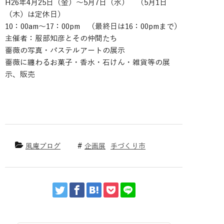
H26年4月25日（金）～5月7日（水） （5月1日
（木）は定休日）
10：00am～17：00pm （最終日は16：00pmまで）
主催者：服部知彦とその仲間たち
薔薇の写真・パステルアートの展示
薔薇に纏わるお菓子・香水・石けん・雑貨等の展
示、販売
風庵ブログ
企画展
手づくり市