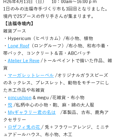
H26年4月13日（日） 10：00am～16:00ｐｍ
1日のみの法福寺手づくり市も3回目となりました。
境内で25ブースの作り手さんが集まります。
【法福寺境内】
雑貨ブース
・Hypericum（ヒペリカム）/布小物、植物
・
Long Roof
（ロングルーフ）/布小物、和布巾着・
帯バック、コンクリート＆苔・ABCバッチ
・
Atelier Le Reve
/トールペイントで描いた作品、雑
貨
・
マーガレットレーベル
/オリジナルガラスビーズ
のネックレス、ブレスレット、動物をモチーフにし
た木工作品や布雑貨
・
pincushion
& megu /花雑貨・布小物
・
悦
/私柄中心の小物・鞄、麻・綿の大人服
・
Myギャラリー君の名は
/革製品、古布、鹿角ア
クセサリー
・
ロザフィ兎の花
/ 兎＋フラワーアレンジ、ミニチ
ュアドールハウス、布小物、木工