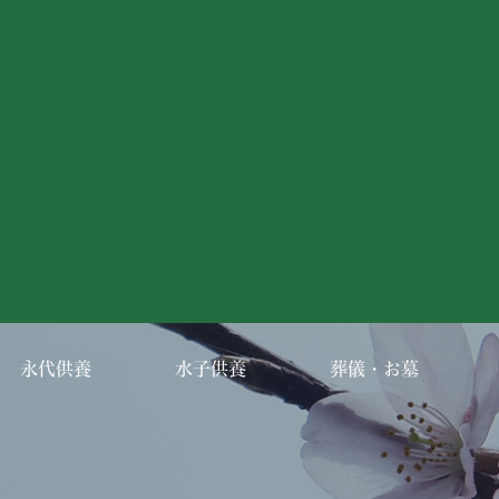
永代供養
水子供養
葬儀・お墓