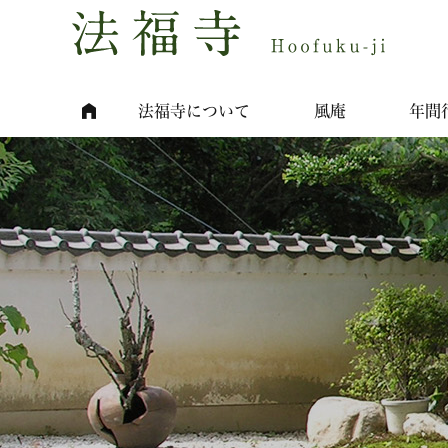
法福寺について
風庵
年間