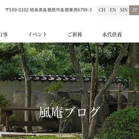
〒509-0102 岐阜県各務原市各務車洞6799-3
行事
イベント
ご祈祷
永代供養
風庵ブログ