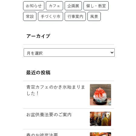
お知らせ
カフェ
企画展
催し・教室
常設
手づくり市
行事案内
風景
アーカイブ
最近の投稿
青空カフェのかき氷始まりま
した！
お盆供養法要のご案内
春のお彼岸法要