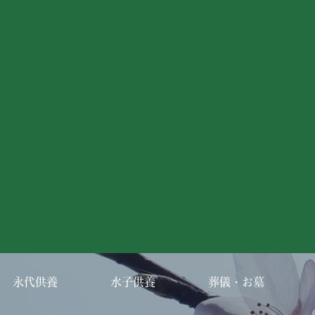
永代供養
水子供養
葬儀・お墓