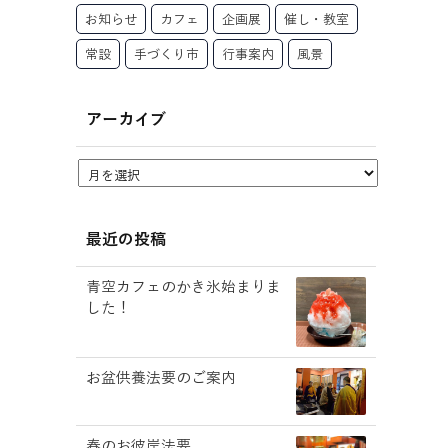
お知らせ
カフェ
企画展
催し・教室
常設
手づくり市
行事案内
風景
アーカイブ
最近の投稿
青空カフェのかき氷始まりま
した！
お盆供養法要のご案内
春のお彼岸法要