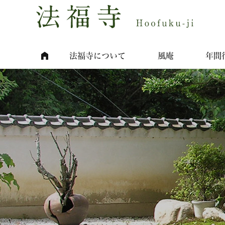
法福寺について
風庵
年間