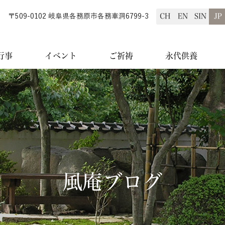
〒509-0102 岐阜県各務原市各務車洞6799-3
行事
イベント
ご祈祷
永代供養
風庵ブログ