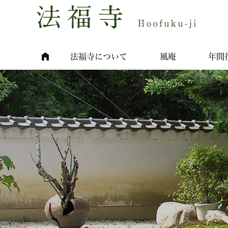
法福寺について
風庵
年間