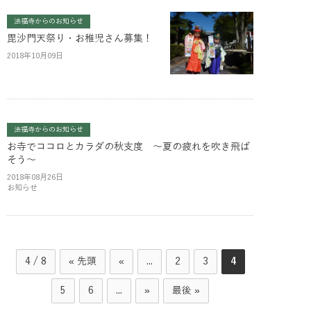
法福寺からのお知らせ
毘沙門天祭り・お稚児さん募集！
2018年10月09日
法福寺からのお知らせ
お寺でココロとカラダの秋支度 ～夏の疲れを吹き飛ば
そう～
2018年08月26日
お知らせ
4 / 8
« 先頭
«
...
2
3
4
5
6
...
»
最後 »